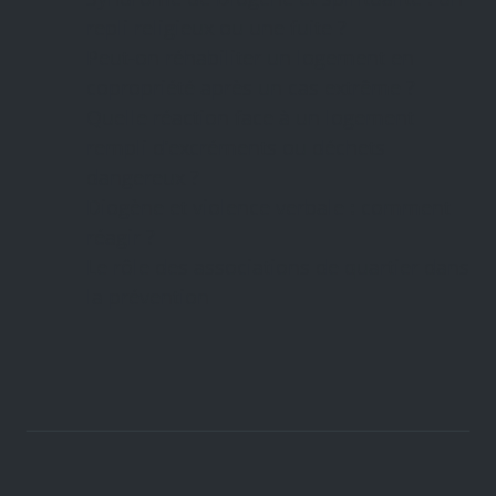
repli religieux ou une fuite ?
Peut-on réhabiliter un logement en
copropriété après un cas extrême ?
Quelle réaction face à un logement
rempli d’excréments ou déchets
dangereux ?
Diogène et violence verbale : comment
réagir ?
Le rôle des associations de quartier dans
la prévention