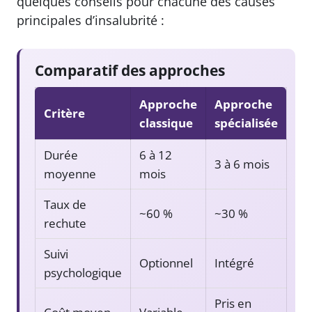
quelques conseils pour chacune des causes
principales d’insalubrité :
Comparatif des approches
Approche
Approche
Critère
classique
spécialisée
Durée
6 à 12
3 à 6 mois
moyenne
mois
Taux de
~60 %
~30 %
rechute
Suivi
Optionnel
Intégré
psychologique
Pris en