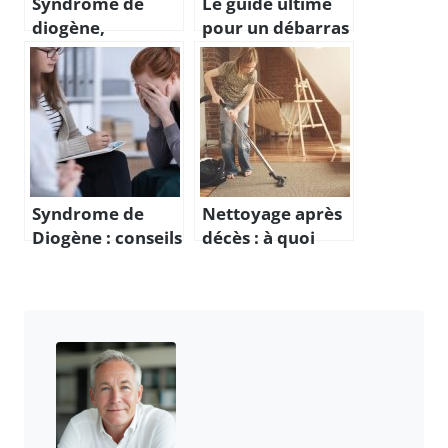
Syndrome de
Le guide ultime
diogène,
pour un débarras
comment
de maison
intervenir?
efficace
Syndrome de
Nettoyage après
Diogène : conseils
décès : à quoi
pour une prise en
vous attendre et
charge adaptée
comment le
gérer ?