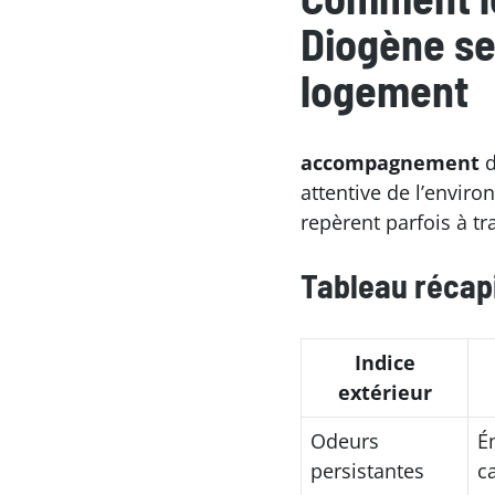
Diogène se 
logement
accompagnement
d
attentive de l’envir
repèrent parfois à t
Tableau récapi
Indice
extérieur
Odeurs
É
persistantes
c