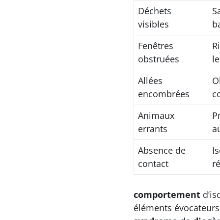
Déchets
S
visibles
b
Fenêtres
R
obstruées
le
Allées
O
encombrées
c
Animaux
P
errants
a
Absence de
I
contact
r
comportement
d’is
éléments évocateurs