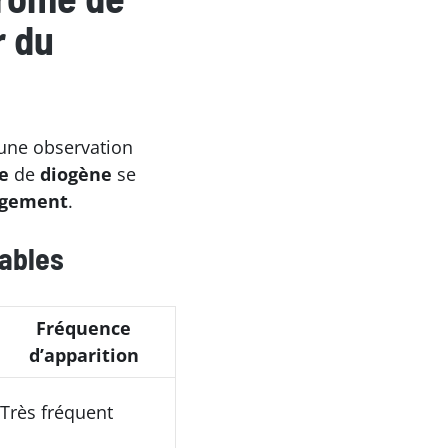
r du
une observation
e
de
diogène
se
ogement
.
vables
Fréquence
d’apparition
Très fréquent