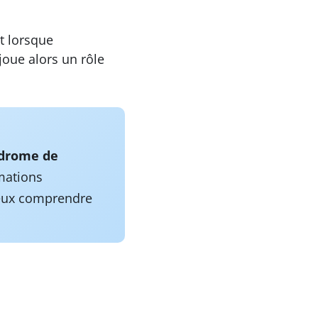
t lorsque
 joue alors un rôle
ndrome de
rmations
mieux comprendre