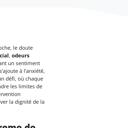
oche, le doute
cial
,
odeurs
lant un sentiment
’ajoute à l’anxiété,
un défi, où chaque
dre les limites de
ervention
er la dignité de la
drome de