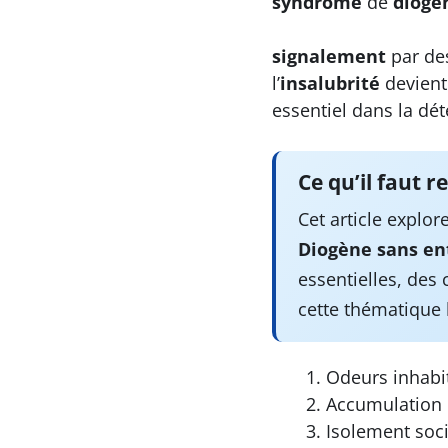
syndrome
de
diogè
signalement
par des
l’
insalubrité
devient 
essentiel dans la dé
Ce qu’il faut r
Cet article explo
Diogène sans en
essentielles, des
cette thématique
Odeurs inhabi
Accumulation 
Isolement soc