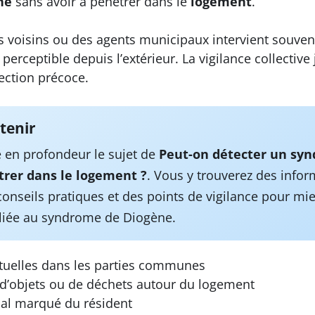
ne
sans avoir à pénétrer dans le
logement
.
 voisins ou des agents municipaux intervient souven
perceptible depuis l’extérieur. La vigilance collective
tection précoce.
etenir
re en profondeur le sujet de
Peut-on détecter un sy
trer dans le logement ?
. Vous y trouverez des info
 conseils pratiques et des points de vigilance pour 
 liée au syndrome de Diogène.
tuelles dans les parties communes
d’objets ou de déchets autour du logement
ial marqué du résident